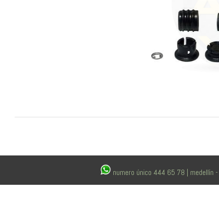
numero único 444 65 78 | medellín - 